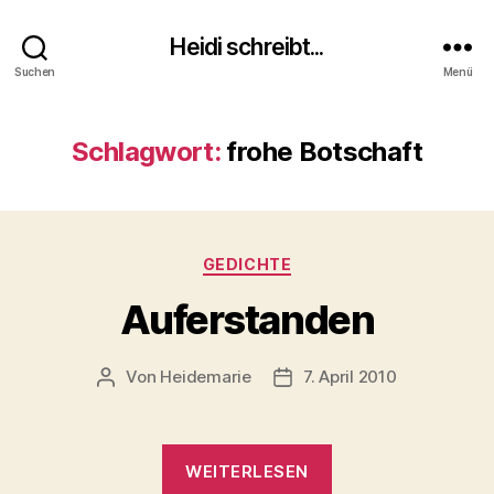
Heidi schreibt...
Suchen
Menü
Schlagwort:
frohe Botschaft
Kategorien
GEDICHTE
Auferstanden
Von
Heidemarie
7. April 2010
Beitragsautor
Veröffentlichungsdatum
„Auferstanden“
WEITERLESEN