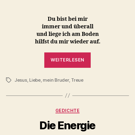
Du bist bei mir
immer und überall
und liege ich am Boden
hilfst du mir wieder auf.
„Du
WEITERLESEN
bist
bei
Jesus
,
Liebe
,
mein Bruder
,
Treue
mir“
Schlagwörter
Kategorien
GEDICHTE
Die Energie