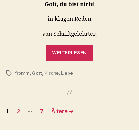
Gott, du bist nicht
in klugen Reden
von Schriftgelehrten
„Gott
WEITERLESEN
du
bist
fromm
,
Gott
,
Kirche
,
Liebe
nicht
Schlagwörter
…“
Seitennummerierung
…
1
2
7
Ältere
→
der
Beiträge