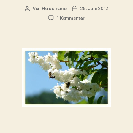
Von
Heidemarie
25. Juni 2012
Beitragsautor
Veröffentlichungsdatum
zu
1 Kommentar
Gott
du
bist
nicht
…