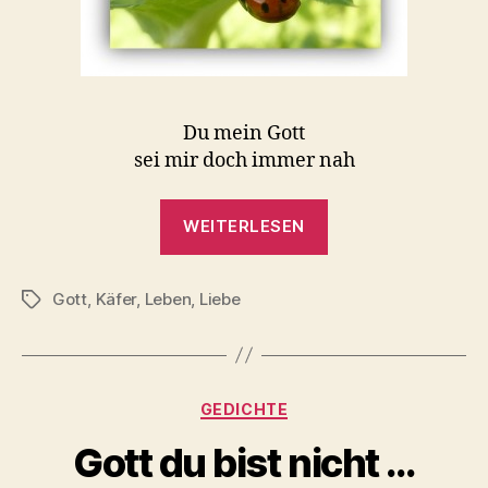
Du mein Gott
sei mir doch immer nah
„Du
WEITERLESEN
mein
Gott
Gott
,
Käfer
,
Leben
,
Liebe
…“
Schlagwörter
Kategorien
GEDICHTE
Gott du bist nicht …