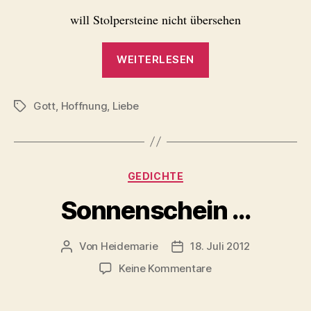
will Stolpersteine nicht übersehen
„Versuche“
WEITERLESEN
Gott
,
Hoffnung
,
Liebe
Schlagwörter
Kategorien
GEDICHTE
Sonnenschein …
Von
Heidemarie
18. Juli 2012
Beitragsautor
Veröffentlichungsdatum
zu
Keine Kommentare
Sonnenschein
…