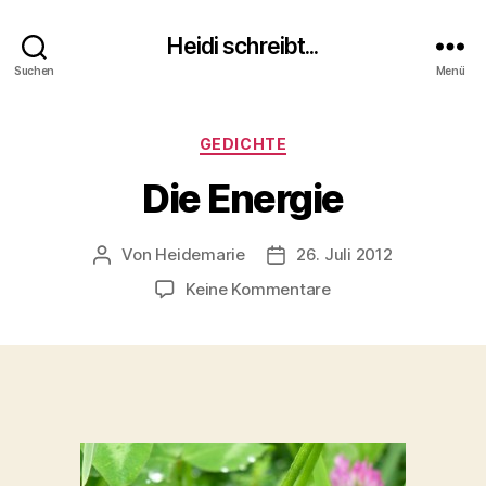
Heidi schreibt...
Suchen
Menü
Kategorien
GEDICHTE
Die Energie
Von
Heidemarie
26. Juli 2012
Beitragsautor
Veröffentlichungsdatum
zu
Keine Kommentare
Die
Energie