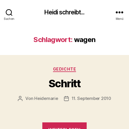
Heidi schreibt...
Suchen
Menü
Schlagwort:
wagen
Kategorien
GEDICHTE
Schritt
Von
Heidemarie
11. September 2010
Beitragsautor
Veröffentlichungsdatum
„Schritt“