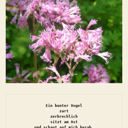
Ein bunter Vogel

zart

zerbrechlich

sitzt am Ast

und schaut auf mich herab.
