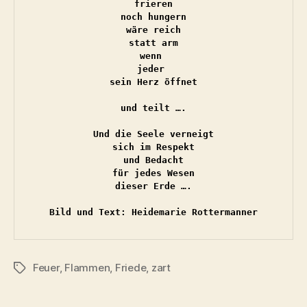
frieren

noch hungern

wäre reich

statt arm

wenn 

jeder 

sein Herz öffnet

und teilt ….

Und die Seele verneigt

sich im Respekt

und Bedacht

für jedes Wesen

dieser Erde ….

Bild und Text: Heidemarie Rottermanner
Feuer
,
Flammen
,
Friede
,
zart
Schlagwörter