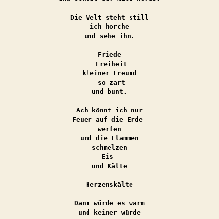
Die Welt steht still

ich horche

und sehe ihn.

Friede

 Freiheit

kleiner Freund

 so zart

und bunt.

Ach könnt ich nur

Feuer auf die Erde 

werfen

und die Flammen

schmelzen

Eis 

und Kälte

Herzenskälte

Dann würde es warm

und keiner würde
