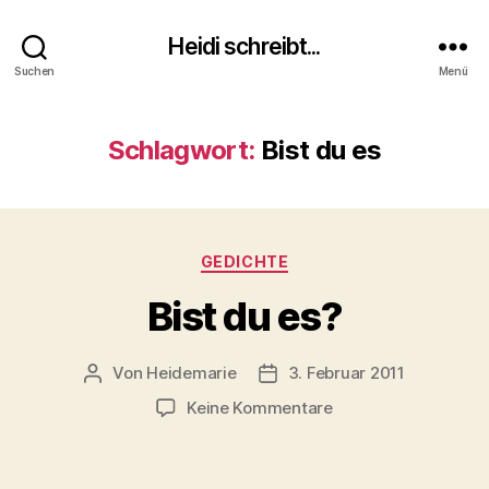
Heidi schreibt...
Suchen
Menü
Schlagwort:
Bist du es
Kategorien
GEDICHTE
Bist du es?
Von
Heidemarie
3. Februar 2011
Beitragsautor
Veröffentlichungsdatum
zu
Keine Kommentare
Bist
du
es?