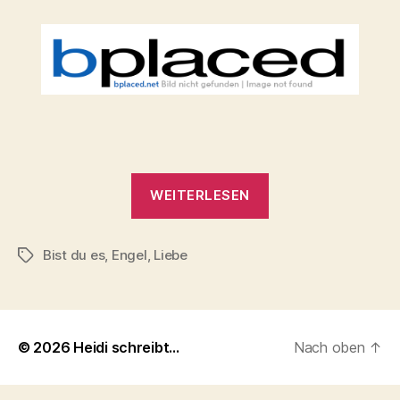
„Bist
WEITERLESEN
du
es?“
Bist du es
,
Engel
,
Liebe
Schlagwörter
© 2026
Heidi schreibt…
Nach oben
↑