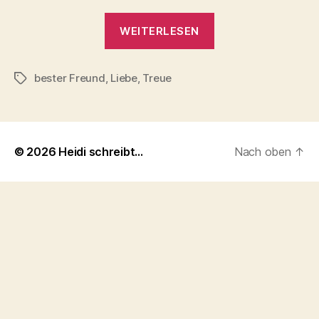
„Du
WEITERLESEN
bist
mein
bester Freund
,
Liebe
,
Treue
bester
Schlagwörter
Freund“
© 2026
Heidi schreibt…
Nach oben
↑