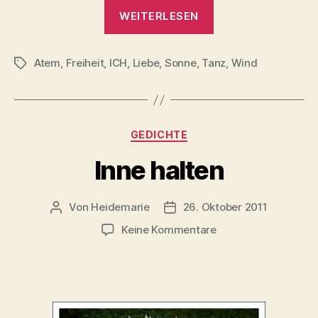
„Das
WEITERLESEN
Leben
….“
Atem
,
Freiheit
,
ICH
,
Liebe
,
Sonne
,
Tanz
,
Wind
Schlagwörter
Kategorien
GEDICHTE
Inne halten
Von
Heidemarie
26. Oktober 2011
Beitragsautor
Veröffentlichungsdatum
zu
Keine Kommentare
Inne
halten