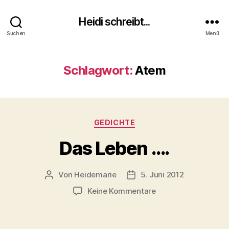
Heidi schreibt...
Suchen
Menü
Schlagwort:
Atem
Kategorien
GEDICHTE
Das Leben ….
Von
Heidemarie
5. Juni 2012
Beitragsautor
Veröffentlichungsdatum
zu
Keine Kommentare
Das
Leben
….