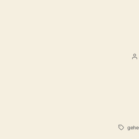
B
gehe
Schlagwö