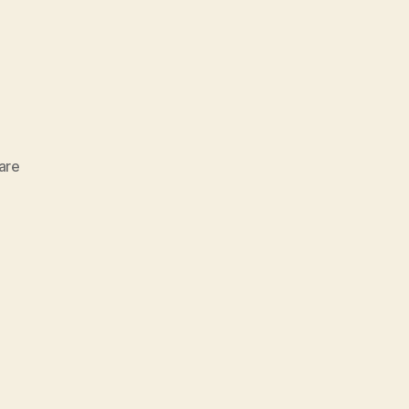
zu
are
Wenn
sich