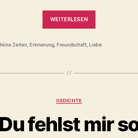
„Heimgekehrt
WEITERLESEN
chöne Zeiten
,
Erinnerung
,
Freundschaft
,
Liebe
rter
Kategorien
GEDICHTE
Du fehlst mir s