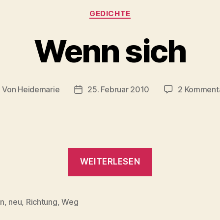
Kategorien
GEDICHTE
Wenn sich
Von
Heidemarie
25. Februar 2010
2 Komment
eitragsautor
Veröffentlichungsdatum
„Wenn
WEITERLESEN
sich“
n
,
neu
,
Richtung
,
Weg
rter