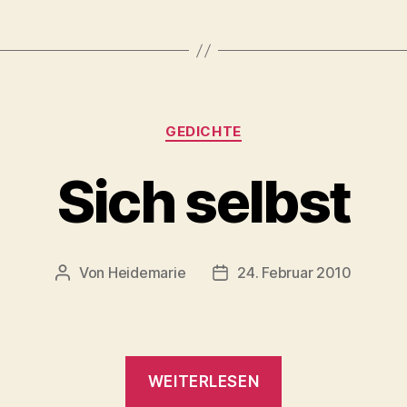
Kategorien
GEDICHTE
Sich selbst
Von
Heidemarie
24. Februar 2010
Beitragsautor
Veröffentlichungsdatum
„Sich
WEITERLESEN
selbst“