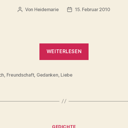
Von
Heidemarie
15. Februar 2010
Beitragsautor
Veröffentlichungsdatum
„Du
WEITERLESEN
fehlst
mir
so“
ch
,
Freundschaft
,
Gedanken
,
Liebe
rter
Kategorien
GEDICHTE