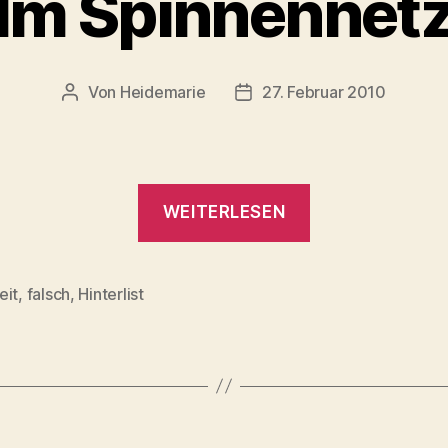
Im Spinnennet
Von
Heidemarie
27. Februar 2010
Beitragsautor
Veröffentlichungsdatum
„Im
WEITERLESEN
Spinnennetz“
eit
,
falsch
,
Hinterlist
rter