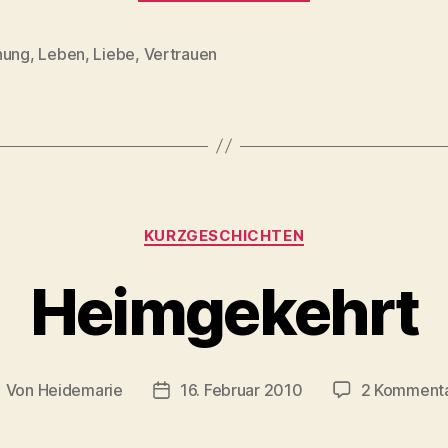
nung
,
Leben
,
Liebe
,
Vertrauen
rter
Kategorien
KURZGESCHICHTEN
Heimgekehrt
Von
Heidemarie
16. Februar 2010
2 Komment
eitragsautor
Veröffentlichungsdatum