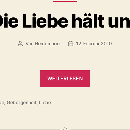
ie Liebe hält u
Von
Heidemarie
12. Februar 2010
Beitragsautor
Veröffentlichungsdatum
„Die
WEITERLESEN
Liebe
hält
uns“
de
,
Geborgenheit
,
Liebe
rter