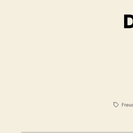
D
Freu
Schlagwö