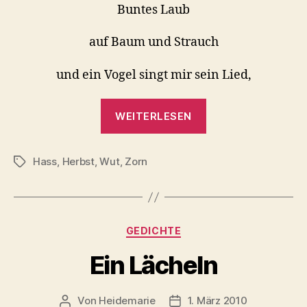
Buntes Laub
auf Baum und Strauch
und ein Vogel singt mir sein Lied,
„Herbstgedanke
WEITERLESEN
….“
Hass
,
Herbst
,
Wut
,
Zorn
Schlagwörter
Kategorien
GEDICHTE
Ein Lächeln
Von
Heidemarie
1. März 2010
Beitragsautor
Veröffentlichungsdatum