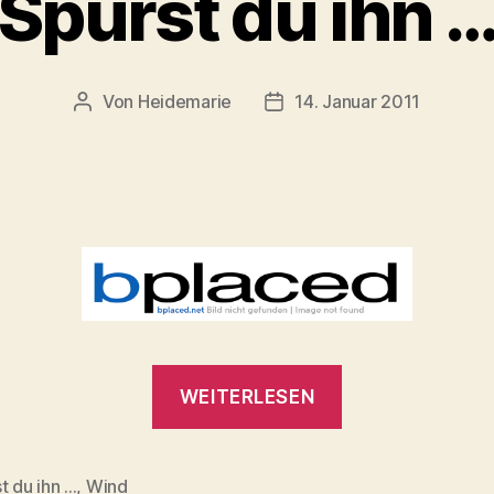
Spürst du ihn 
Von
Heidemarie
14. Januar 2011
Beitragsautor
Veröffentlichungsdatum
„Spürst
WEITERLESEN
du
ihn
…“
 du ihn ...
,
Wind
rter