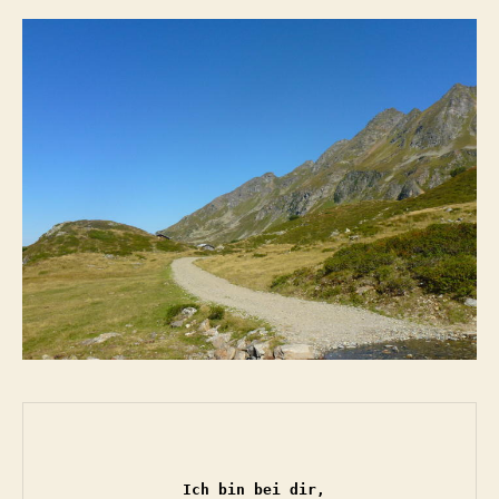
dir
….
 Ich bin bei dir,
