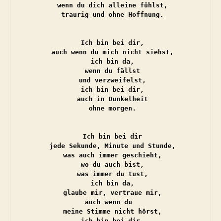
 wenn du dich alleine fühlst,

 traurig und ohne Hoffnung.

 Ich bin bei dir,

 auch wenn du mich nicht siehst,

 ich bin da,

 wenn du fällst

 und verzweifelst,

 ich bin bei dir,

 auch in Dunkelheit

 ohne morgen.

 Ich bin bei dir

 jede Sekunde, Minute und Stunde,

 was auch immer geschieht,

 wo du auch bist,

 was immer du tust,

 ich bin da,

 glaube mir, vertraue mir,

 auch wenn du  

 meine Stimme nicht hörst,

 ich bin bei dir,
