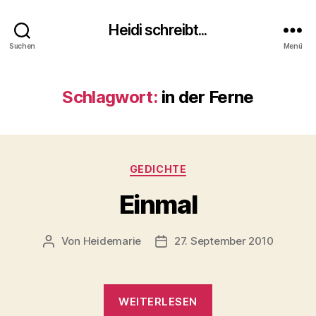
Heidi schreibt...
Suchen
Menü
Schlagwort:
in der Ferne
Kategorien
GEDICHTE
Einmal
Von
Heidemarie
27. September 2010
Beitragsautor
Veröffentlichungsdatum
„Einmal“
WEITERLESEN