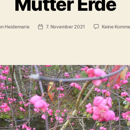
Mutter Erde
on
Heidemarie
7. November 2021
Keine Komme
ragsautor
Veröffentlichungsdatum