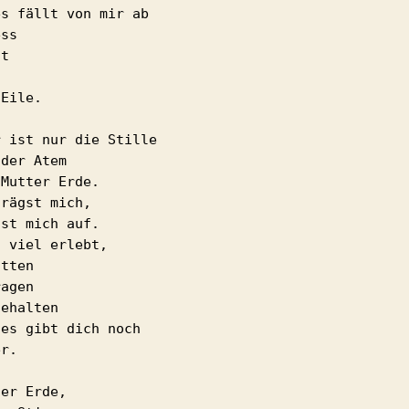
s fällt von mir ab

ss

t



Eile.

 ist nur die Stille

der Atem

Mutter Erde.

rägst mich,

st mich auf.

 viel erlebt,

tten

agen

ehalten

es gibt dich noch

r.

er Erde,
