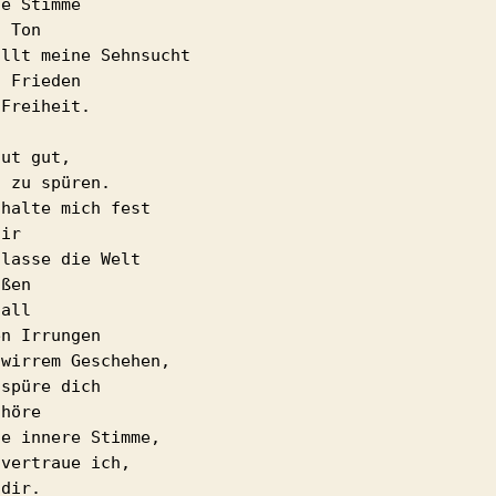
e Stimme

 Ton

 Frieden

Freiheit.

ut gut,

 zu spüren.

halte mich fest

ir

lasse die Welt 

ßen

all

n Irrungen

wirrem Geschehen,

spüre dich

höre

e innere Stimme,

vertraue ich,

dir.
