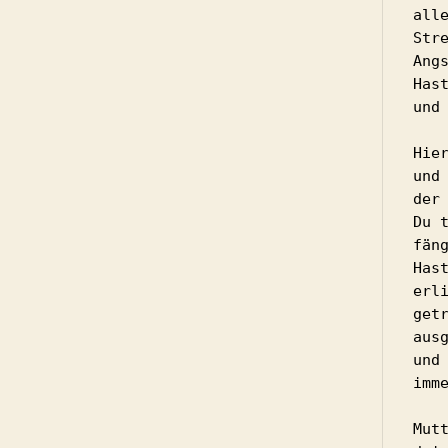
alle
Stre
Angs
Hast
und 
Hier
und 
der 
Du t
fäng
Hast
erli
getr
ausg
und 
imme
Mutt