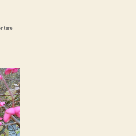
zu
ntare
Mutter
Erde