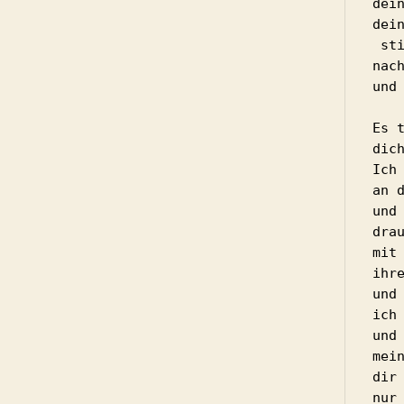
dein
dein
 stillt meine Sehnsucht

nach
und 
Es t
dich
Ich 
an d
und 
drau
mit 
ihre
und 
ich 
und 
mein
dir 
nur 