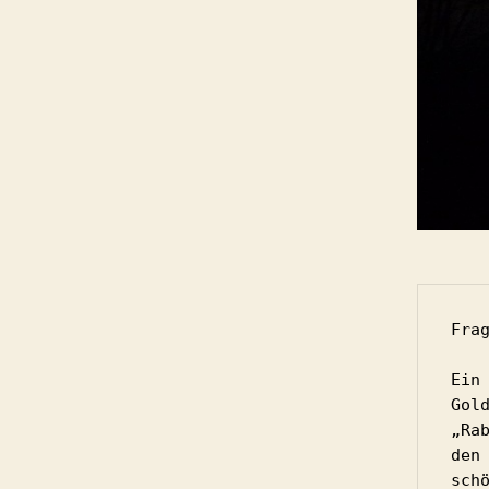
Frag
Ein
Gol
„Ra
den
schö