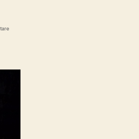
zu
tare
Fragen
…