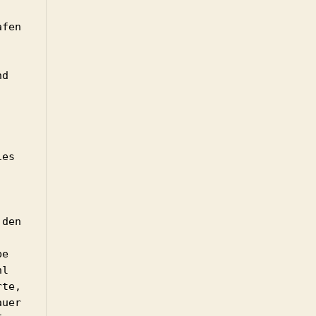
fen 
d 
es 
den 
e 
l 
te, 
uer 