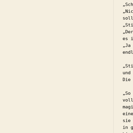
„Sch
„Ni
sol
„Sti
„De
es i
„Ja
endl
„St
und 
Die
„So
vol
mag
ein
sie
in 