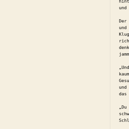
hin
und
Der
und
Klu
ric
den
jam
„Un
kau
Ges
und
das 
„Du
sch
Sch