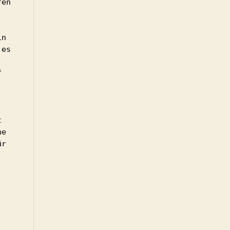
en 
n 
es 
 
 
e 
r 
 