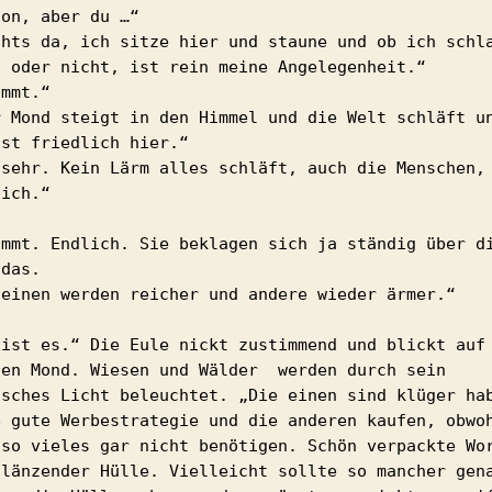
on, aber du …“

chts da, ich sitze hier und staune und ob ich schla
l oder nicht, ist rein meine Angelegenheit.“

mmt.“

r Mond steigt in den Himmel und die Welt schläft un
st friedlich hier.“

 sehr. Kein Lärm alles schläft, auch die Menschen, 
ich.“

immt. Endlich. Sie beklagen sich ja ständig über di
das.

 einen werden reicher und andere wieder ärmer.“

 ist es.“ Die Eule nickt zustimmend und blickt auf 
len Mond. Wiesen und Wälder  werden durch sein 
isches Licht beleuchtet. „Die einen sind klüger hab
e gute Werbestrategie und die anderen kaufen, obwoh
 so vieles gar nicht benötigen. Schön verpackte Wor
glänzender Hülle. Vielleicht sollte so mancher gena