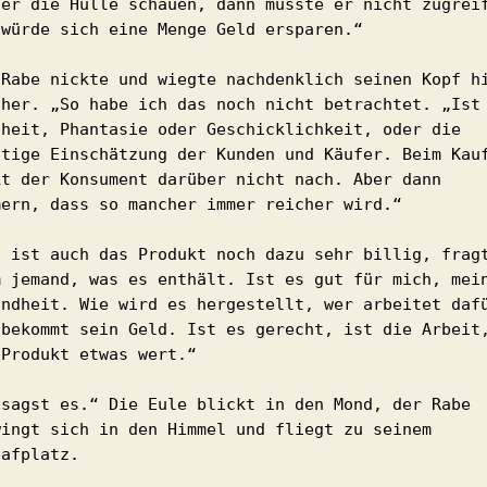
ter die Hülle schauen, dann müsste er nicht zugreif
 würde sich eine Menge Geld ersparen.“

 Rabe nickte und wiegte nachdenklich seinen Kopf hi
 her. „So habe ich das noch nicht betrachtet. „Ist 
gheit, Phantasie oder Geschicklichkeit, oder die 
htige Einschätzung der Kunden und Käufer. Beim Kauf
kt der Konsument darüber nicht nach. Aber dann 
mern, dass so mancher immer reicher wird.“

d ist auch das Produkt noch dazu sehr billig, fragt
m jemand, was es enthält. Ist es gut für mich, mein
undheit. Wie wird es hergestellt, wer arbeitet dafü
 bekommt sein Geld. Ist es gerecht, ist die Arbeit,
Produkt etwas wert.“

 sagst es.“ Die Eule blickt in den Mond, der Rabe 
wingt sich in den Himmel und fliegt zu seinem 
lafplatz. 