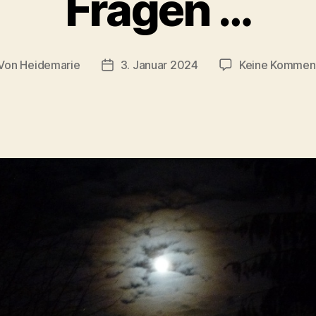
Fragen …
Von
Heidemarie
3. Januar 2024
Keine Kommen
itragsautor
Veröffentlichungsdatum