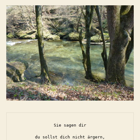
….
Sie sagen dir
du sollst dich nicht ärgern,