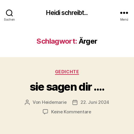
Heidi schreibt...
Suchen
Menü
Schlagwort:
Ärger
Kategorien
GEDICHTE
sie sagen dir ….
Von
Heidemarie
22. Juni 2024
Beitragsautor
Veröffentlichungsdatum
zu
Keine Kommentare
sie
sagen
dir