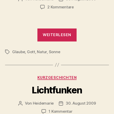
zu
2 Kommentare
Oft
„Oft“
WEITERLESEN
Glaube
,
Gott
,
Natur
,
Sonne
Schlagwörter
Kategorien
KURZGESCHICHTEN
Lichtfunken
Von
Heidemarie
30. August 2009
Beitragsautor
Veröffentlichungsdatum
zu
1 Kommentar