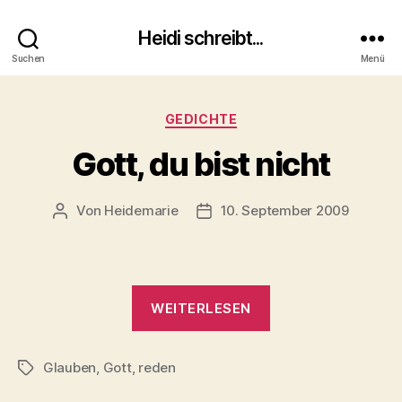
Heidi schreibt...
Suchen
Menü
Kategorien
GEDICHTE
Gott, du bist nicht
Von
Heidemarie
10. September 2009
Beitragsautor
Veröffentlichungsdatum
„Gott,
WEITERLESEN
du
bist
Glauben
,
Gott
,
reden
nicht“
Schlagwörter