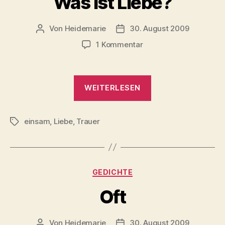
Was ist Liebe?
Von
Heidemarie
30. August 2009
Beitragsautor
Veröffentlichungsdatum
zu
1 Kommentar
Was
ist
Liebe?
„Was
WEITERLESEN
ist
Liebe?“
einsam
,
Liebe
,
Trauer
Schlagwörter
Kategorien
GEDICHTE
Oft
Von
Heidemarie
30. August 2009
Beitragsautor
Veröffentlichungsdatum