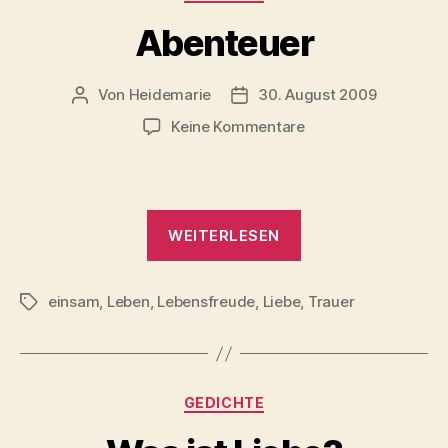
Abenteuer
Von
Heidemarie
30. August 2009
Beitragsautor
Veröffentlichungsdatum
zu
Keine Kommentare
Abenteuer
„Abenteuer“
WEITERLESEN
einsam
,
Leben
,
Lebensfreude
,
Liebe
,
Trauer
Schlagwörter
Kategorien
GEDICHTE