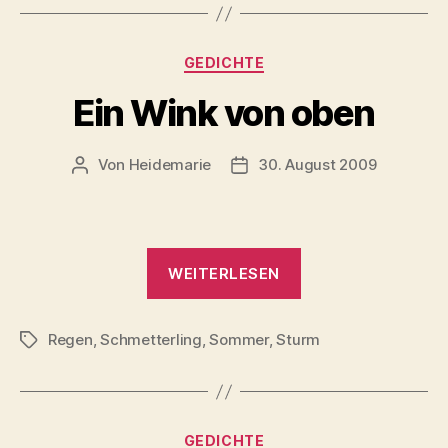
Kategorien
GEDICHTE
Ein Wink von oben
Von
Heidemarie
30. August 2009
Beitragsautor
Veröffentlichungsdatum
„Ein
WEITERLESEN
Wink
von
Regen
,
Schmetterling
,
Sommer
,
Sturm
oben“
Schlagwörter
Kategorien
GEDICHTE