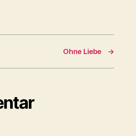
Ohne Liebe
→
ntar