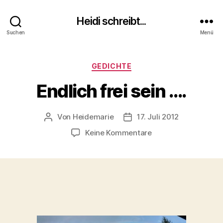
Heidi schreibt...
Suchen
Menü
Kategorien
GEDICHTE
Endlich frei sein ….
Von
Heidemarie
17. Juli 2012
Beitragsautor
Veröffentlichungsdatum
zu
Keine Kommentare
Endlich
frei
sein
….