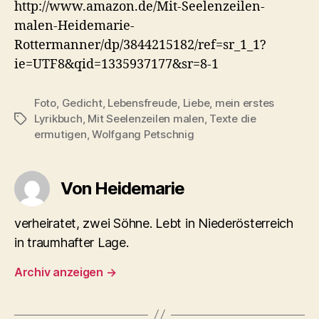
http://www.amazon.de/Mit-Seelenzeilen-
malen-Heidemarie-
Rottermanner/dp/3844215182/ref=sr_1_1?
ie=UTF8&qid=1335937177&sr=8-1
Foto
,
Gedicht
,
Lebensfreude
,
Liebe
,
mein erstes
Lyrikbuch
,
Mit Seelenzeilen malen
,
Texte die
Schlagwörter
ermutigen
,
Wolfgang Petschnig
Von Heidemarie
verheiratet, zwei Söhne. Lebt in Niederösterreich
in traumhafter Lage.
Archiv anzeigen
→