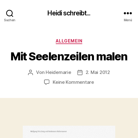
Heidi schreibt...
Suchen
Menü
Kategorien
ALLGEMEIN
Mit Seelenzeilen malen
Von
Heidemarie
2. Mai 2012
Beitragsautor
Veröffentlichungsdatum
zu
Keine Kommentare
Mit
Seelenzeilen
malen