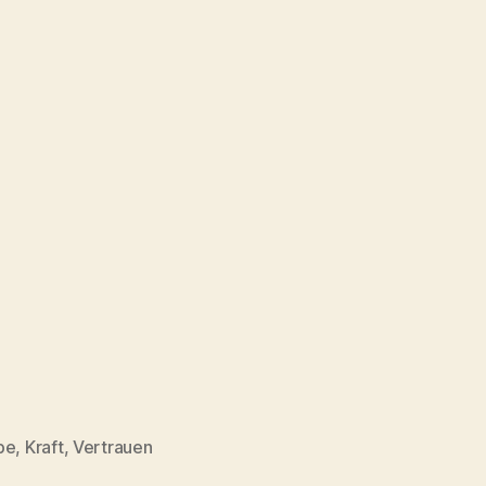
be
,
Kraft
,
Vertrauen
rter