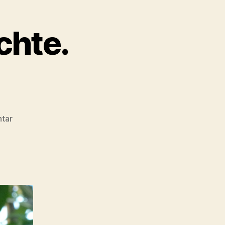
chte.
zu
tar
Silvo
eine
Blumenelfengeschichte.
Fortsetzung