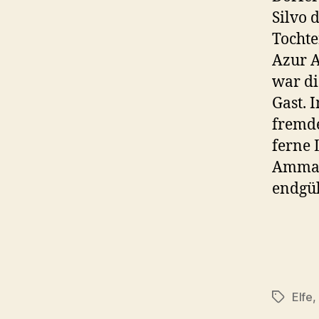
Silvo 
Tochte
Azur 
war di
Gast.
fremde
ferne 
Ammad 
endgül
Elfe
,
Schlagwö