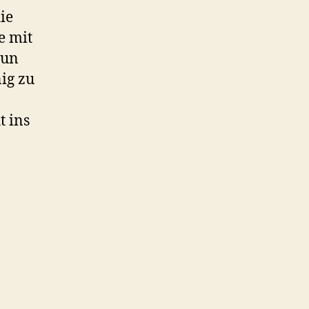
ie
e mit
Nun
ig zu
t ins
eschichte.