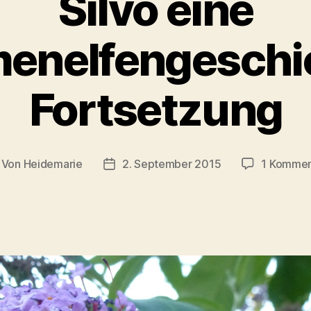
Silvo eine
enelfengeschi
Fortsetzung
Von
Heidemarie
2. September 2015
1 Kommen
itragsautor
Veröffentlichungsdatum