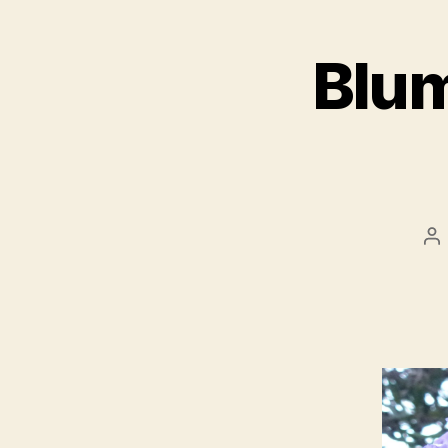
Blum
Be