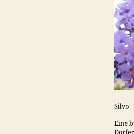
Silvo
Eine b
Dörfer